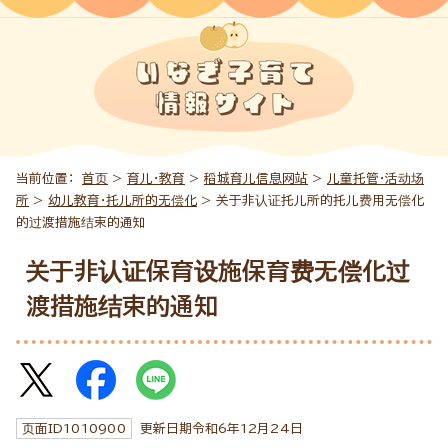
当前位置：
首页
>
育儿・教育
>
稻城育儿信息网站
>
儿童托管・活动场
所
>
幼儿教育・托儿所的无偿化
> 关于非认证托儿所的托儿费用无偿化
的过渡措施结束的通知
关于非认证保育设施保育费无偿化过
渡措施结束的通知
页面ID
1010900
更新日期令和6年
12
月
24
日