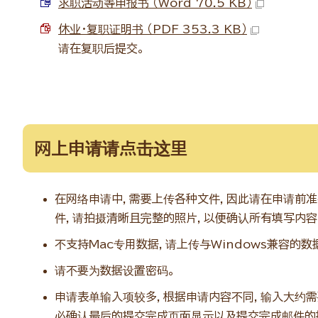
求职活动等申报书 （Word 70.5 KB）
休业・复职证明书 （PDF 353.3 KB）
请在复职后提交。
网上申请请点击这里
在网络申请中，需要上传各种文件，因此请在申请前准备好
件，请拍摄清晰且完整的照片，以便确认所有填写内容
不支持Mac专用数据，请上传与Windows兼容的数
请不要为数据设置密码。
申请表单输入项较多，根据申请内容不同，输入大约需
必确认最后的提交完成页面显示以及提交完成邮件的