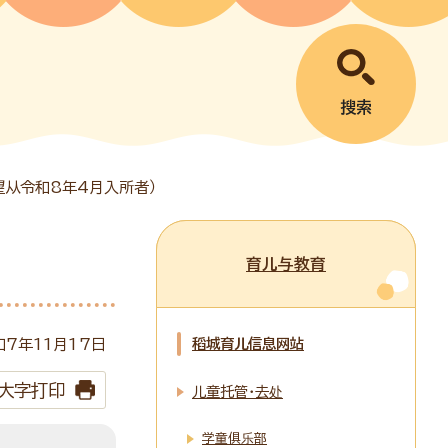
搜索
望从令和8年4月入所者）
育儿与教育
稻城育儿信息网站
和7年
11
月
17
日
大字打印
儿童托管・去处
学童俱乐部