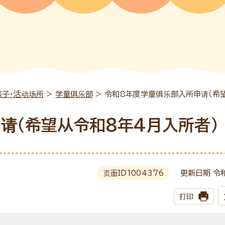
孩子・活动场所
>
学童俱乐部
> 令和8年度学童俱乐部入所申请（希
请（希望从令和8年4月入所者）
页面ID
1004376
更新日期 令
打印