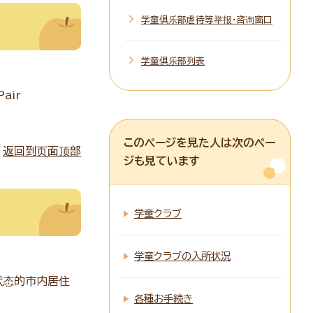
学童俱乐部虐待等举报・咨询窗口
学童俱乐部列表
air
このページを見た人は次のペー
返回到页面顶部
ジも見ています
学童クラブ
学童クラブの入所状況
状态的市内居住
各種お手続き