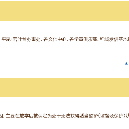
平尾・若叶台办事处、各文化中心、各学童俱乐部、稻城发信基地P
因，主要在放学后被认定为处于无法获得适当监护（监督及保护）