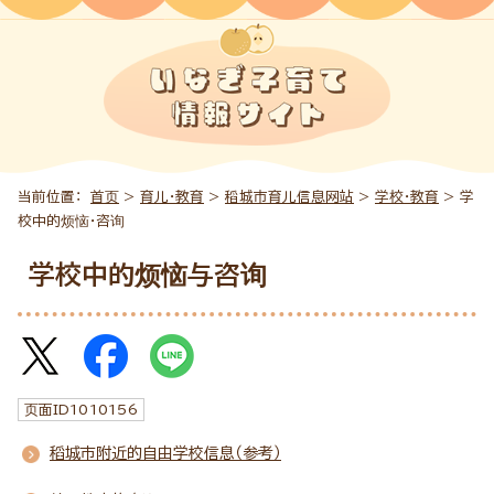
当前位置：
首页
>
育儿・教育
>
稻城市育儿信息网站
>
学校・教育
> 学
校中的烦恼・咨询
学校中的烦恼与咨询
页面ID
1010156
稻城市附近的自由学校信息（参考）