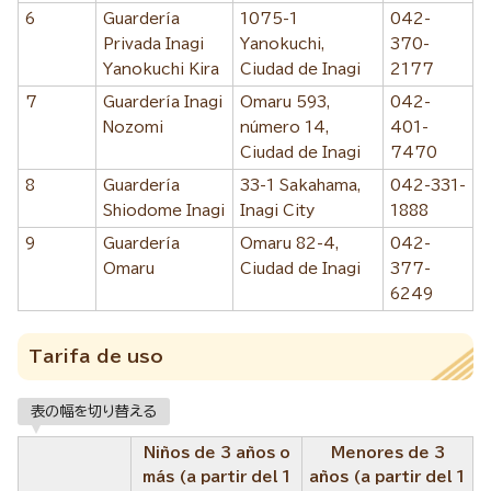
6
Guardería
1075-1
042-
Privada Inagi
Yanokuchi,
370-
Yanokuchi Kira
Ciudad de Inagi
2177
7
Guardería Inagi
Omaru 593,
042-
Nozomi
número 14,
401-
Ciudad de Inagi
7470
8
Guardería
33-1 Sakahama,
042-331-
Shiodome Inagi
Inagi City
1888
9
Guardería
Omaru 82-4,
042-
Omaru
Ciudad de Inagi
377-
6249
Tarifa de uso
表の幅を切り替える
Niños de 3 años o
Menores de 3
más (a partir del 1
años (a partir del 1