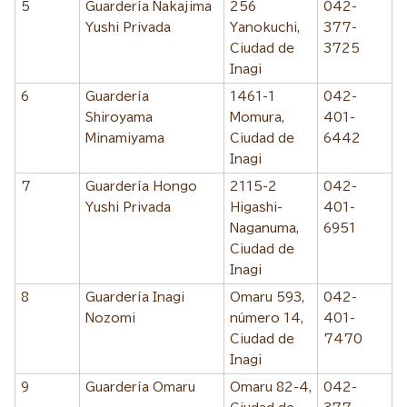
5
Guardería Nakajima
256
042-
Yushi Privada
Yanokuchi,
377-
Ciudad de
3725
Inagi
6
Guardería
1461-1
042-
Shiroyama
Momura,
401-
Minamiyama
Ciudad de
6442
Inagi
7
Guardería Hongo
2115-2
042-
Yushi Privada
Higashi-
401-
Naganuma,
6951
Ciudad de
Inagi
8
Guardería Inagi
Omaru 593,
042-
Nozomi
número 14,
401-
Ciudad de
7470
Inagi
9
Guardería Omaru
Omaru 82-4,
042-