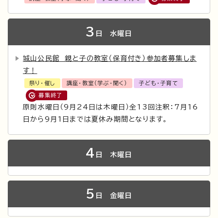
3
日
水曜日
城山公民館 親と子の教室（保育付き）参加者募集しま
す！
祭り・催し
講座・教室（学ぶ・聞く）
子ども・子育て
募集終了
原則水曜日（9月24日は木曜日）全13回注釈：7月16
日から9月1日までは夏休み期間となります。
4
日
木曜日
5
日
金曜日