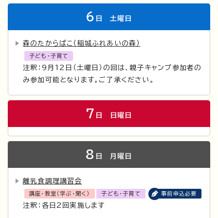
6
日
土曜日
森のたからばこ（稲城ふれあいの森）
子ども・子育て
注釈：9月12日（土曜日）の回は、親子キャンプ参加者の
み参加可能となります。ご了承ください。
7
日
日曜日
8
日
月曜日
離乳食調理講習会
講座・教室（学ぶ・聞く）
子ども・子育て
事前申込必要
注釈：各日2回実施します