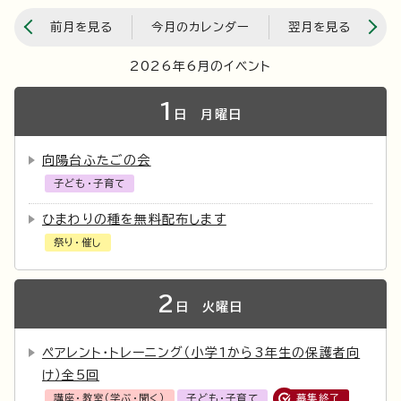
前月を見る
今月のカレンダー
翌月を見る
2026年6月のイベント
1
日
月曜日
向陽台ふたごの会
子ども・子育て
ひまわりの種を無料配布します
祭り・催し
2
日
火曜日
ペアレント・トレーニング（小学1から3年生の保護者向
け）全5回
講座・教室（学ぶ・聞く）
子ども・子育て
募集終了