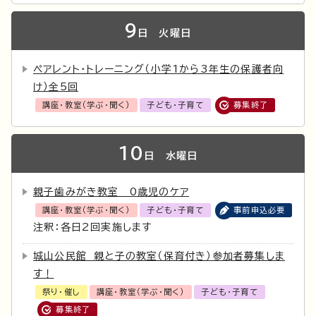
9
日
火曜日
ペアレント・トレーニング（小学1から3年生の保護者向
け）全5回
講座・教室（学ぶ・聞く）
子ども・子育て
募集終了
10
日
水曜日
親子歯みがき教室 0歳児のケア
講座・教室（学ぶ・聞く）
子ども・子育て
事前申込必要
注釈：各日2回実施します
城山公民館 親と子の教室（保育付き）参加者募集しま
す！
祭り・催し
講座・教室（学ぶ・聞く）
子ども・子育て
募集終了