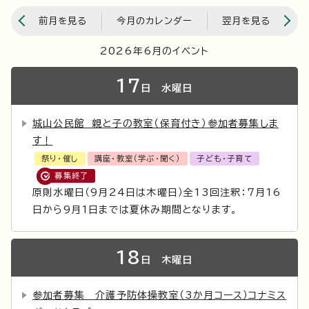
前月を見る
今月のカレンダー
翌月を見る
2026年6月のイベント
17
日
水曜日
城山公民館 親と子の教室（保育付き）参加者募集しま
す！
祭り・催し
講座・教室（学ぶ・聞く）
子ども・子育て
募集終了
原則水曜日（9月24日は木曜日）全13回注釈：7月16
日から9月1日までは夏休み期間となります。
18
日
木曜日
参加者募集 介護予防体操教室（3か月コース）コナミス