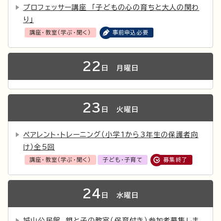
プロフェッサー講座 「子どもの心の育ちと大人の関わ
り」
講座・教室（学ぶ・聞く）
事前申込必要
22
日
月曜日
23
日
火曜日
ペアレント・トレーニング（小学1から3年生の保護者向
け）全5回
講座・教室（学ぶ・聞く）
子ども・子育て
募集終了
24
日
水曜日
城山公民館 親と子の教室（保育付き）参加者募集しま