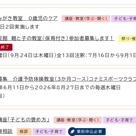
みがき教室 0歳児のケア
講座・教室（学ぶ・聞く）
子ども・子
各日2回実施します
民館 親と子の教室（保育付き）参加者募集します！
祭り・
集終了
曜日（9月24日は木曜日）全13回注釈：7月16日から9月
募集 介護予防体操教室（3か月コース）コナミスポーツクラ
6年6月11日から2026年8月27日までの毎週木曜日
回）
講座「子どもの褒め方」
講座・教室（学ぶ・聞く）
子ども・子育て
康相談
相談
子ども・子育て
事前申込必要