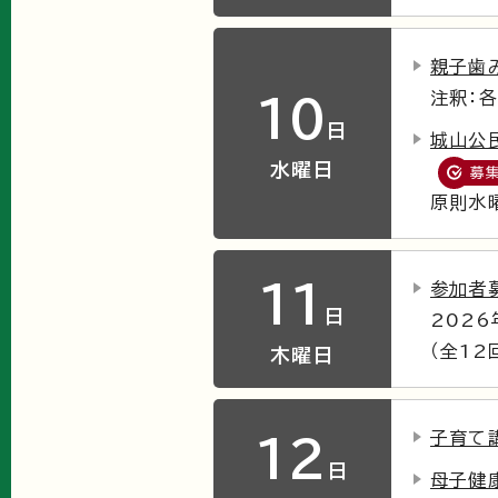
親子歯
注釈：
10
日
城山公
水曜日
募
原則水
11
参加者
日
202
（全12
木曜日
子育て
12
日
母子健