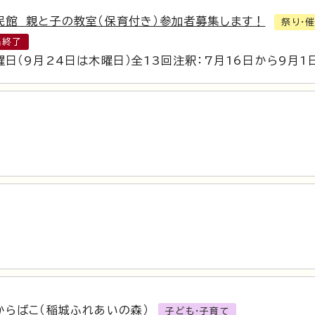
民館 親と子の教室（保育付き）参加者募集します！
祭り・
集終了
曜日（9月24日は木曜日）全13回注釈：7月16日から9月
からばこ（稲城ふれあいの森）
子ども・子育て