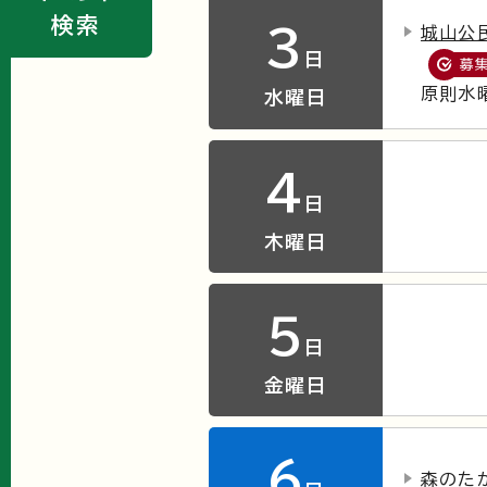
検索
3
城山公
日
募
原則水
水曜日
4
日
木曜日
5
日
金曜日
6
森のた