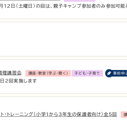
9月12日（土曜日）の回は、親子キャンプ参加者のみ参加可能
調理講習会
講座・教室（学ぶ・聞く）
子ども・子育て
事前申
各日2回実施します
ント・トレーニング（小学1から3年生の保護者向け）全5回
講