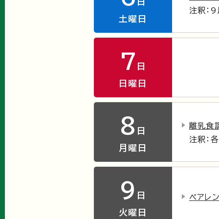
日
注釈：
土曜日
7
日
日曜日
8
離乳食
日
注釈：
月曜日
9
日
ペアレ
火曜日