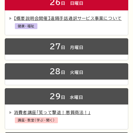
26
日
日曜日
【概要説明会開催】遠隔手話通訳サービス事業について
健康・福祉
27
日
月曜日
28
日
火曜日
29
日
水曜日
消費者講座「笑って撃退！悪質商法！」
講座・教室（学ぶ・聞く）