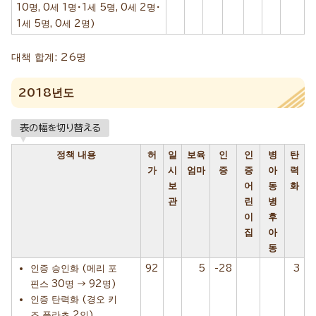
10명, 0세 1명・1세 5명, 0세 2명・
1세 5명, 0세 2명)
대책 합계: 26명
2018년도
表の幅を切り替える
정책 내용
허
일
보육
인
인
병
탄
가
시
엄마
증
증
아
력
보
어
동
화
관
린
병
이
후
집
아
동
인증 승인화 (메리 포
92
5
-28
3
핀스 30명 → 92명)
인증 탄력화 (경오 키
즈 플라츠 2인)