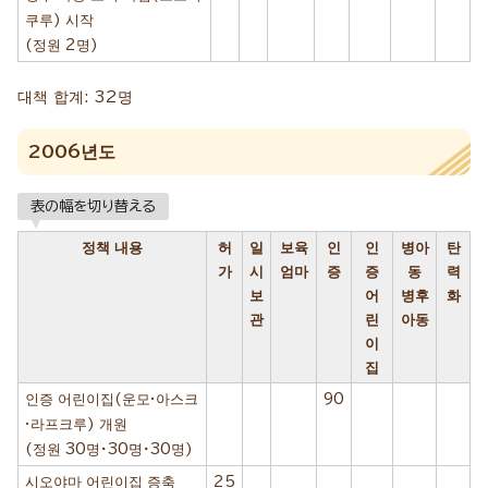
쿠루) 시작
(정원 2명)
대책 합계: 32명
2006년도
表の幅を切り替える
정책 내용
허
일
보육
인
인
병아
탄
가
시
엄마
증
증
동
력
보
어
병후
화
관
린
아동
이
집
인증 어린이집(운모·아스크
90
·라프크루) 개원
(정원 30명・30명・30명)
시오야마 어린이집 증축
25