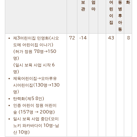
보
엄
어
동
화
관
마
린
병
이
후
집
아
동
제3어린이집 민영화(시오
72
-14
43
8
도메 어린이집 이나기)
(허가 정원 78명→150
명)
(일시 보육 사업 시작 6
명)
제육어린이집→오마루유
시어린이집（130명→130
명）
탄력화(제5 8인)
인증 어린이 정원 어린이
숲 (157명 → 200명)
일시 보육 사업 중단(모미
노키 와카바다이 10명・남
산 10명)