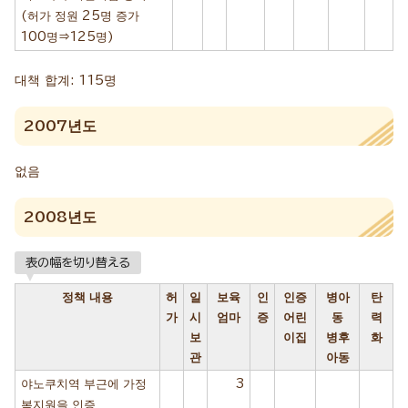
(허가 정원 25명 증가
100명⇒125명)
대책 합계: 115명
2007년도
없음
2008년도
表の幅を切り替える
정책 내용
허
일
보육
인
인증
병아
탄
가
시
엄마
증
어린
동
력
보
이집
병후
화
관
아동
야노쿠치역 부근에 가정
3
복지원을 인증