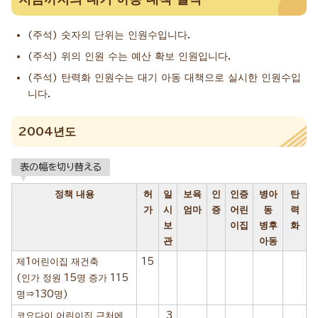
(주석) 숫자의 단위는 인원수입니다.
(주석) 위의 인원 수는 예산 확보 인원입니다.
(주석) 탄력화 인원수는 대기 아동 대책으로 실시한 인원수입
니다.
2004년도
表の幅を切り替える
정책 내용
허
일
보육
인
인증
병아
탄
가
시
엄마
증
어린
동
력
보
이집
병후
화
관
아동
제1어린이집 재건축
15
(인가 정원 15명 증가 115
명⇒130명)
코요다이 어린이집 근처에
3