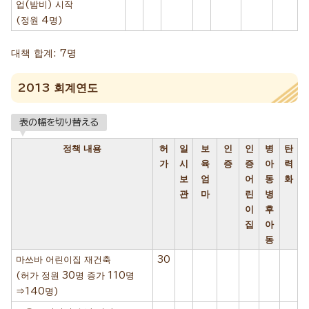
업(밤비) 시작
(정원 4명)
대책 합계: 7명
2013 회계연도
表の幅を切り替える
정책 내용
허
일
보
인
인
병
탄
가
시
육
증
증
아
력
보
엄
어
동
화
관
마
린
병
이
후
집
아
동
마쓰바 어린이집 재건축
30
(허가 정원 30명 증가 110명
⇒140명)