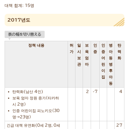
대책 합계: 15명
2017년도
表の幅を切り替える
정책 내용
허
일
보
인
인
병
탄
가
시
육
증
증
아
력
보
엄
어
동
화
관
마
린
병
이
후
집
아
동
탄력화(남산 4인)
2
-7
4
보육 엄마 정원 증가（타카하
시 2명）
인증 어린이집 피노키오（30
명→23명）
긴급 대책 유연화(0세 2명, 0세
27