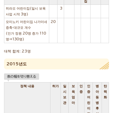
집
히라오 어린이집(일시 보육
3
사업 시작 3명)
모미노키 어린이집 나가미네
20
증축·대규모 개수
(인가 정원 20명 증가 110
명⇒130명)
대책 합계: 23명
2015년도
表の幅を切り替える
정책 내용
허가
일
보
인
인
병
탄
시
육
증
증
아
력
보
엄
어
동
화
관
마
린
병
이
후