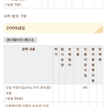
(정원 3명)
대책 합계: 3명
2009년도
表の幅を切り替える
정책 내용
허
일
보
인
인
병
탄
가
시
육
증
증
아
력
보
엄
어
동
화
관
마
린
병
이
후
집
아
동
인정 어린이집(야노구치 유치원)
66
개원
(정원 66명)
가정복지원 이용자 보조금 지급