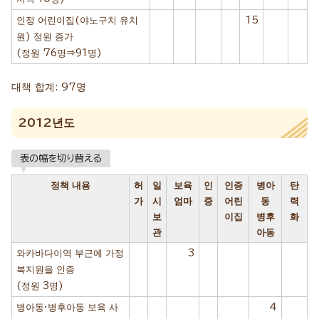
인정 어린이집(야노구치 유치
15
원) 정원 증가
(정원 76명⇒91명)
대책 합계: 97명
2012년도
表の幅を切り替える
정책 내용
허
일
보육
인
인증
병아
탄
가
시
엄마
증
어린
동
력
보
이집
병후
화
관
아동
와카바다이역 부근에 가정
3
복지원을 인증
(정원 3명)
병아동·병후아동 보육 사
4