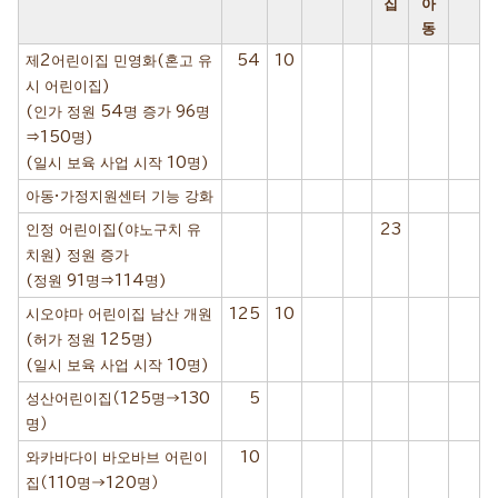
집
아
동
제2어린이집 민영화(혼고 유
54
10
시 어린이집)
(인가 정원 54명 증가 96명
⇒150명)
(일시 보육 사업 시작 10명)
아동·가정지원센터 기능 강화
인정 어린이집(야노구치 유
23
치원) 정원 증가
(정원 91명⇒114명)
시오야마 어린이집 남산 개원
125
10
(허가 정원 125명)
(일시 보육 사업 시작 10명)
성산어린이집（125명→130
5
명）
와카바다이 바오바브 어린이
10
집（110명→120명）