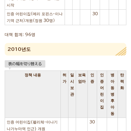
시작
인증 어린이집（메리 포핀스・이나
30
기역 근처）개원（정원 30명）
대책 합계: 96명
2010년도
表の幅を切り替える
정책 내용
허
일
보육
인
인
병
탄
가
시
엄마
증
증
아
력
보
어
동
화
관
린
병
이
후
집
아
동
인증 어린이집(펠리체・이나기
30
나가누마역 인근) 개원