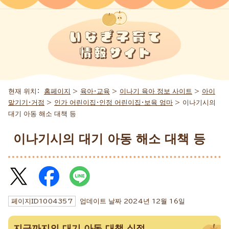
현재 위치：
홈페이지
>
육아・교육
>
이나기 육아 정보 사이트
>
아이
맡기기・거점
>
인가 어린이집・인정 어린이집・보육 엄마
> 이나기시의
대기 아동 해소 대책 등
이나기시의 대기 아동 해소 대책 등
페이지ID
1004357
업데이트 날짜
2024
년
12
월
16
일
지금까지의 대기 아동 대책 실적