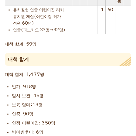
동
유치원형 인증 어린이집 리카
-1
60
유치원 개설(어린이집 허가
정원 60명)
인증(피노키오 33명→32명)
대책 합계: 59명
대책 합계
대책 합계: 1,477명
인가: 918명
임시 보관: 45명
보육 엄마：13명
인증: 90명
인정 어린이집: 350명
병아병후아: 6명