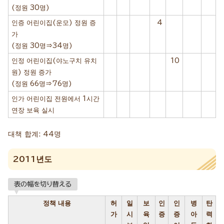
(정원 30명)
인증 어린이집(운모) 정원 증
4
가
(정원 30명⇒34명)
인정 어린이집(야노구치 유치
10
원) 정원 증가
(정원 66명⇒76명)
인가 어린이집 전원에서 1시간
연장 보육 실시
대책 합계: 44명
2011년도
表の幅を切り替える
정책 내용
허
일
보
인
인
병
탄
가
시
육
증
증
아
력