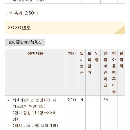
대책 총계: 250명
2020년도
表の幅を切り替える
정책 내용
허가
일
보
인
인
병
탄
시
육
증
증
아
력
보
엄
어
동
화
관
마
린
병
이
후
집
아
동
제4어린이집 민영화(이나
210
4
25
기노조미 어린이집)
(인가 정원 112명→228
명)
(일시 보육 사업 시작 4명)