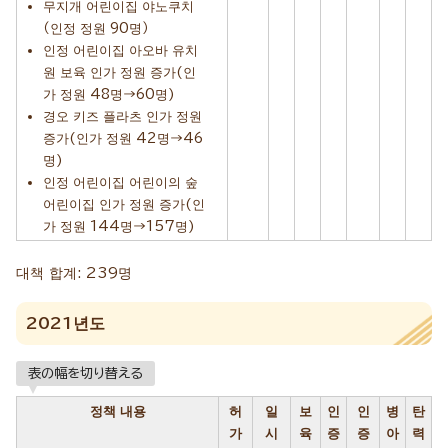
무지개 어린이집 야노쿠치
（인정 정원 90명）
인정 어린이집 아오바 유치
원 보육 인가 정원 증가(인
가 정원 48명→60명)
경오 키즈 플라츠 인가 정원
증가(인가 정원 42명→46
명)
인정 어린이집 어린이의 숲
어린이집 인가 정원 증가(인
가 정원 144명→157명)
대책 합계: 239명
2021년도
表の幅を切り替える
정책 내용
허
일
보
인
인
병
탄
가
시
육
증
증
아
력