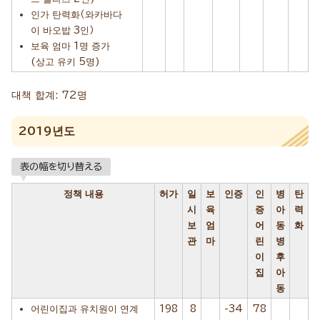
인가 탄력화（와카바다
이 바오밥 3인）
보육 엄마 1명 증가
(상고 유키 5명)
대책 합계: 72명
2019년도
表の幅を切り替える
정책 내용
허가
일
보
인증
인
병
탄
시
육
증
아
력
보
엄
어
동
화
관
마
린
병
이
후
집
아
동
어린이집과 유치원이 연계
198
8
-34
78