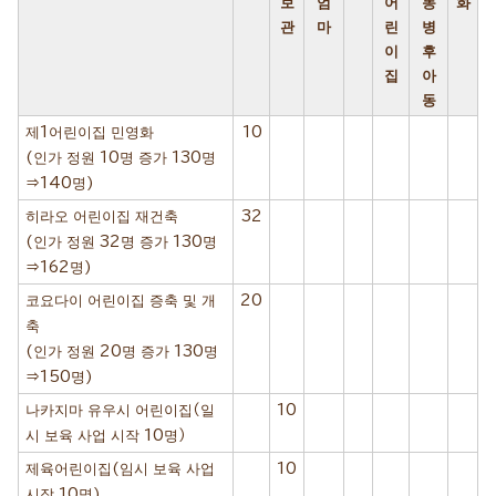
보
엄
어
동
화
관
마
린
병
이
후
집
아
동
제1어린이집 민영화
10
(인가 정원 10명 증가 130명
⇒140명)
히라오 어린이집 재건축
32
(인가 정원 32명 증가 130명
⇒162명)
코요다이 어린이집 증축 및 개
20
축
(인가 정원 20명 증가 130명
⇒150명)
나카지마 유우시 어린이집（일
10
시 보육 사업 시작 10명）
제육어린이집(임시 보육 사업
10
시작 10명)