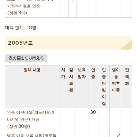
가정복지원을 인증
(정원 3명)
대책 합계: 18명
2005년도
表の幅を切り替える
정책 내용
허
일
보육
인
인
병아
탄
가
시
엄마
증
증
동
력
보
어
병후
화
관
린
아동
이
집
인증 어린이집(피노키오·이
30
나기역 인근) 개원
(정원 30명)
병후 아동 보육 사업(코로복
2