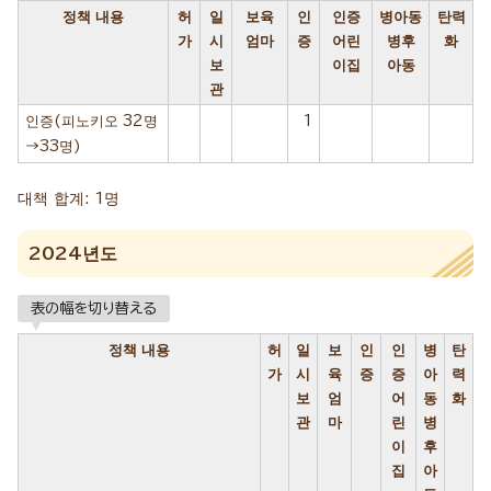
정책 내용
허
일
보육
인
인증
병아동
탄력
가
시
엄마
증
어린
병후
화
보
이집
아동
관
인증(피노키오 32명
1
→33명)
대책 합계: 1명
2024년도
表の幅を切り替える
정책 내용
허
일
보
인
인
병
탄
가
시
육
증
증
아
력
보
엄
어
동
화
관
마
린
병
이
후
집
아