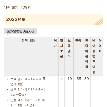
대책 합계: 109명
2022년도
表の幅を切り替える
정책 내용
허
일
보
인증
인
병
탄
가
시
육
증
아
력
보
엄
어
동
화
관
마
린
병
이
후
집
아
동
보육 엄마 폐지（와타베 5
4
-10
-55
30
명→0명）
보육 엄마 폐지（타카하시
5명→0명）
인증 폐지 (아스크야노쿠
치 30명 → 0명)