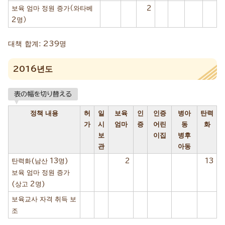
보육 엄마 정원 증가（와타베
2
2명）
대책 합계: 239명
2016년도
表の幅を切り替える
정책 내용
허
일
보육
인
인증
병아
탄력
가
시
엄마
증
어린
동
화
보
이집
병후
관
아동
탄력화(남산 13명)
2
13
보육 엄마 정원 증가
(상고 2명)
보육교사 자격 취득 보
조