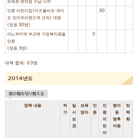
보육료 편의점 수납 시작
인증 어린이집(키즈플라츠·게이
30
오 요미우리랜드역 근처) 개원
(정원 30명)
야노쿠치역 부근에 가정복지원을
3
인증
(정원 3명)
대책 합계: 63명
2014년도
表の幅を切り替える
정책 내용
허
일
보육
인
인
병아
탄
가
시
엄마
증
증
동
력
보
어
병후
화
관
린
아동
이