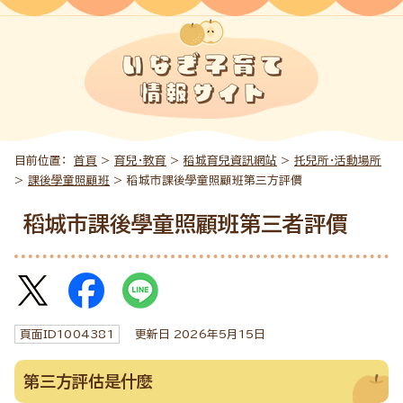
目前位置：
首頁
>
育兒・教育
>
稻城育兒資訊網站
>
托兒所・活動場所
>
課後學童照顧班
> 稻城市課後學童照顧班第三方評價
稻城市課後學童照顧班第三者評價
頁面ID
1004381
更新日
2026
年5月
15
日
第三方評估是什麼