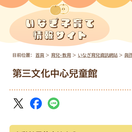
目前位置：
首頁
>
育兒・教育
>
いなぎ育兒資訊網站
>
與
第三文化中心兒童館