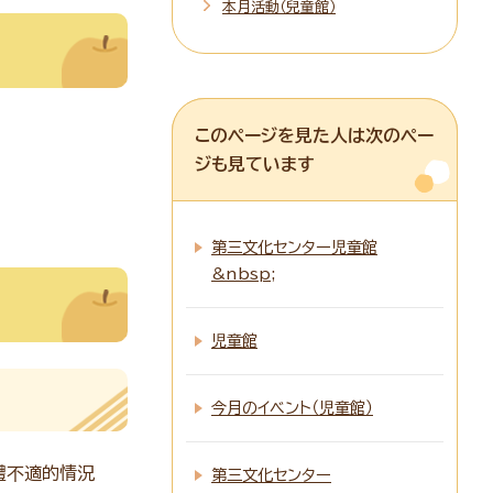
本月活動（兒童館）
このページを見た人は次のペー
ジも見ています
第三文化センター児童館
&nbsp;
児童館
今月のイベント（児童館）
體不適的情況
第三文化センター