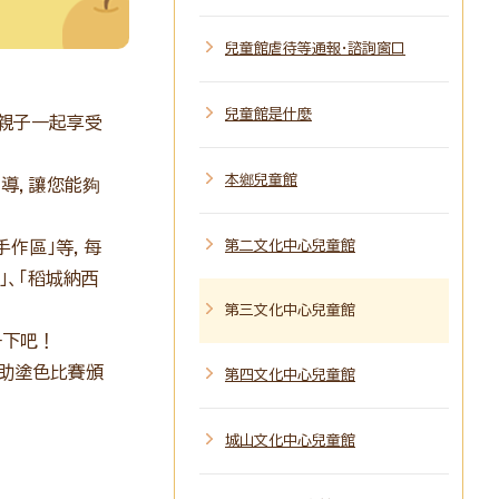
兒童館虐待等通報・諮詢窗口
兒童館是什麼
讓親子一起享受
本鄉兒童館
指導，讓您能夠
手作區」等，每
第二文化中心兒童館
」、「稻城納西
第三文化中心兒童館
一下吧！
之助塗色比賽頒
第四文化中心兒童館
城山文化中心兒童館