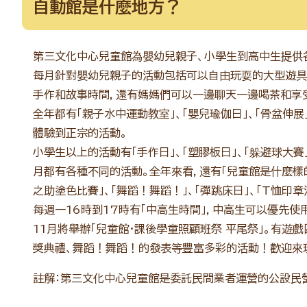
自動館是什麼地方？
第三文化中心兒童館為嬰幼兒親子、小學生到高中生提供
每月針對嬰幼兒親子的活動包括可以自由玩耍的大型遊具「
手作和故事時間，還有媽媽們可以一邊聊天一邊喝茶和享受
全年都有「親子水中運動教室」、「嬰兒瑜伽日」、「骨盆伸展
體驗到正宗的活動。
小學生以上的活動有「手作日」、「塑膠板日」、「躲避球大賽
月都有各種不同的活動。全年來看，還有「兒童館是什麼樣的
之助塗色比賽」、「舞蹈！舞蹈！」、「彈跳床日」、「T恤印
每週一16時到17時有「中高生時間」，中高生可以優先
11月將舉辦「兒童館・課後學童照顧班祭 平尾祭」。有遊
獎典禮、舞蹈！舞蹈！的發表等豐富多彩的活動！歡迎來
註解：第三文化中心兒童館是委託民間業者運營的公設民