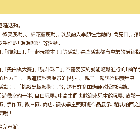
各種活動。
微笑廣場」、「棉花糖廣場」，以及融入季節性活動的「閃亮日」，
手作的「媽媽咖啡」等活動。
」、「蹦床日」、「一起玩繪本！」等活動，這些活動都有專業的講師
」、「黑白棋大賽」、「熨斗珠日」、不需要預約就能輕鬆進行的「簡單
地方？」、「鐵道模型與場景的世界」、「親子一起學習飼養甲蟲！
章活動！」、「挑戰黑板藝術！」等，還有許多由講師教授的活動。
使用遊戲室的一半，自由玩耍。中高生們也歡迎來兒童館玩耍，放鬆
戲區、手作區、徽章區、商店、課後學童照顧班作品展示、稻城納西
玩哦！
營兒童館。