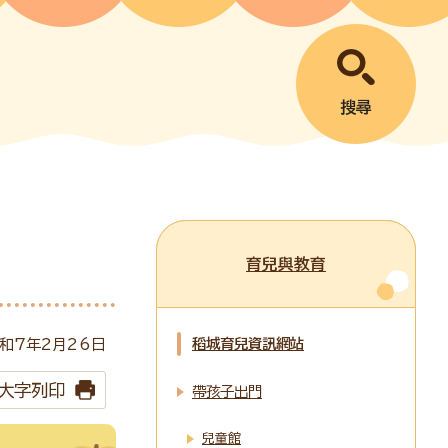
搜尋
育兒與教育
稻城育兒資訊網站
和7年2月
26
日
大字列印
帶孩子出門
兒童館