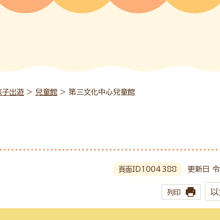
孩子出遊
>
兒童館
> 第三文化中心兒童館
頁面ID
1004388
更新日 令
以
列印