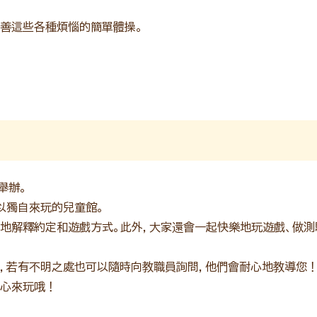
善這些各種煩惱的簡單體操。
舉辦。
以獨自來玩的兒童館。
地解釋約定和遊戲方式。此外，大家還會一起快樂地玩遊戲、做測
，若有不明之處也可以隨時向教職員詢問，他們會耐心地教導您
心來玩哦！