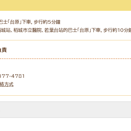
士「台原」下車，步行約5分鐘
城站、稻城市立醫院、若葉台站的巴士「台原」下車，步行約10分
負責
77-4781
絡方式
。