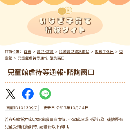
目前位置：
首頁
>
育兒・教育
>
稻城育兒資訊網站
>
與孩子外出
>
兒
童館
> 兒童館虐待等通報・諮詢窗口
兒童館虐待等通報・諮詢窗口
頁面ID
1013097
更新日 令和7年
10
月
24
日
若在兒童館中發現設施職員有虐待、不當處理或可疑行為，或懷疑有
兒童受到此類對待，請聯絡以下窗口。