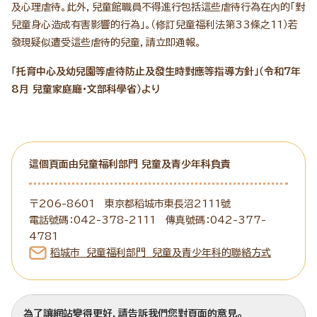
及心理虐待。此外，兒童館職員不得進行包括這些虐待行為在內的「對
兒童身心造成有害影響的行為」。（修訂兒童福利法第33條之11）若
發現疑似遭受這些虐待的兒童，請立即通報。
「托育中心及幼兒園等虐待防止及發生時對應等指導方針」（令和7年
8月 兒童家庭廳・文部科學省）より
這個頁面由兒童福利部門 兒童及青少年科負責
〒206-8601 東京都稻城市東長沼2111號
電話號碼：042-378-2111 傳真號碼：042-377-
4781
稻城市 兒童福利部門 兒童及青少年科的聯絡方式
為了讓網站變得更好，請告訴我們您對頁面的意見。