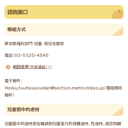
諮詢窗口
聯絡方式
東京都福利部門 兒童・育兒支援部
電話：03-5320-4545
網路表單
（外部連結）
電子郵件：
Hoiku_tuuhousoudan@section.metro.tokyo.jp（僅限接收
郵件）
兒童館中的虐待
兒童館中的虐待是指職員對兒童進行的身體虐待、性虐待、疏忽照顧