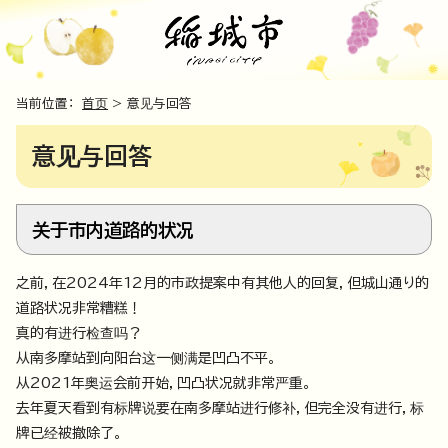
当前位置：
首页
> 意见与回答
意见与回答
关于市内道路的状况
之前，在2024年12月的市政提案中有其他人的回复，但城山通り的
道路状况非常糟糕！
真的有进行检查吗？
从南多摩站到向阳台这一侧满是凹凸不平。
从2021年奥运会前开始，凹凸状况就非常严重。
去年夏天看到有标牌说要在南多摩站进行修补，但完全没有进行，标
牌已经被撤除了。