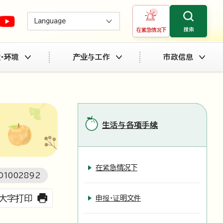
Language
搜索
在紧急情况下
・环境
产业与工作
市政信息
生活与各项手续
在紧急情况下
D
1002892
大字打印
申报・证明文件