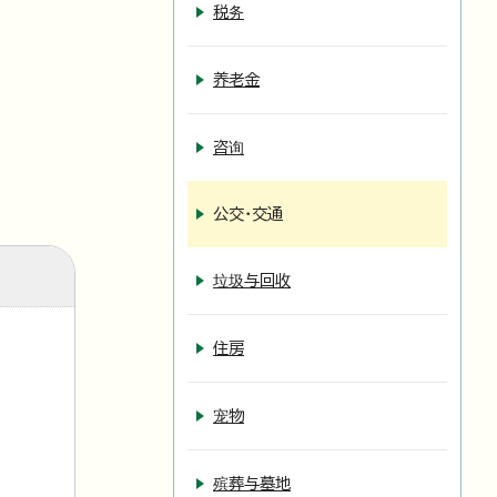
税务
养老金
咨询
公交・交通
垃圾与回收
住房
宠物
殡葬与墓地