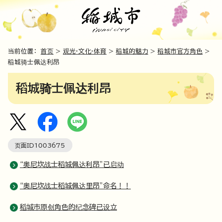
当前位置：
首页
>
观光·文化·体育
>
稻城的魅力
>
稻城市官方角色
>
稻城骑士佩达利昂
稻城骑士佩达利昂
页面ID
1003675
“奥尼坎战士稻城佩达利昂”已启动
“奥尼坎战士稻城佩达里昂”命名！！
稻城市原创角色的纪念碑已设立