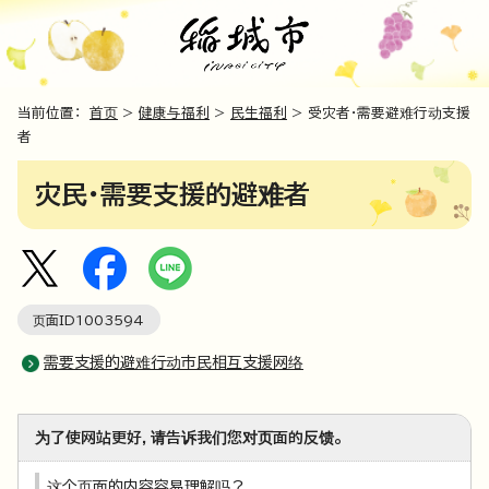
当前位置：
首页
>
健康与福利
>
民生福利
> 受灾者・需要避难行动支援
者
灾民・需要支援的避难者
页面ID
1003594
需要支援的避难行动市民相互支援网络
为了使网站更好，请告诉我们您对页面的反馈。
这个页面的内容容易理解吗？