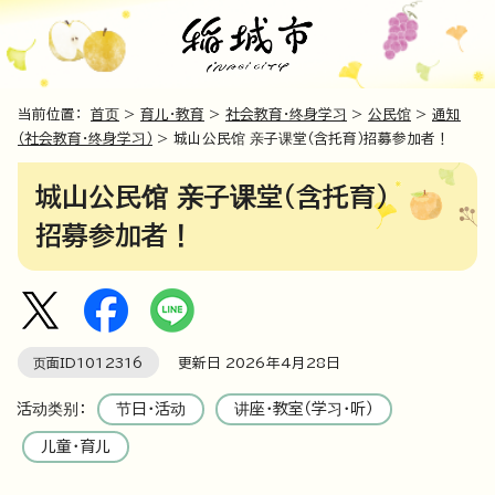
当前位置：
首页
>
育儿・教育
>
社会教育・终身学习
>
公民馆
>
通知
（社会教育・终身学习）
> 城山公民馆 亲子课堂（含托育）招募参加者！
城山公民馆 亲子课堂（含托育）
招募参加者！
页面ID
1012316
更新日
2026
年4月
28
日
活动类别：
节日・活动
讲座・教室（学习・听）
儿童・育儿