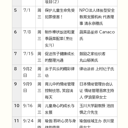
项目（2）
5
7/1
周
保护儿童生命免受
NPO法人体验型安全
三
犯罪侵害！
教育支援机构 代表理
事 清永奈穗氏
6
7/8
周
制作棒状饭团和夏
蔬菜品鉴师 Canaco
三
季蔬菜配菜（烹饪
氏
实习）
7
7/15
周
促进孩子健康成长
鼓励之家组织者
三
的整理沟通
丸山郁美氏
8
9月2
周
亲子共乐的精彩律
律动讲师 上村纪子氏
日
三
动
9
9月9
周
育儿中的情绪管理
日本情绪管理协会认
日
三
控制愤怒，笑容满
证 情绪管理首席主持
每天
人 伊浪里奈女士
10
9/16
周
儿童身心的成长与
玉川大学副教授 池田
三
发展
慎之介先生
11
9/24
周
瑜伽 聆听心灵与身
瑜伽领域主办 衣川里
四
体的声音
佳女士