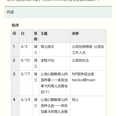
内容
程序
回
日
星
主题
讲师
期
1
6/3
周
育儿指导
公民馆保育者・公民馆
三
工作人员
2
6/10
周
课程介绍
公民馆职员
三
3
6/17
周
让我们聊聊育儿的
NP程序促进者
三
各种事——来自加
tenko@main
拿大的育儿支援项
目（1）
4
6/24
周
让我们聊聊育儿的
同上
三
各种话题——来自
加拿大的育儿支援