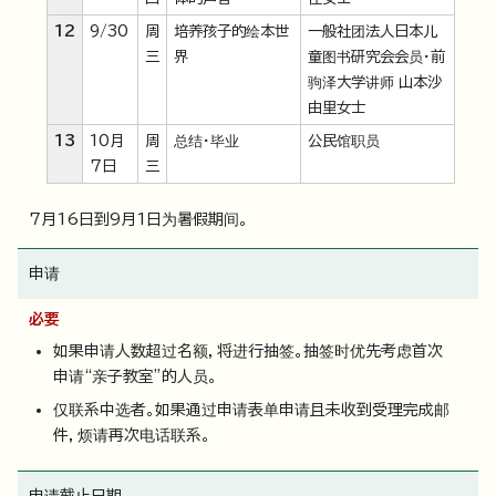
12
9/30
周
培养孩子的绘本世
一般社团法人日本儿
三
界
童图书研究会会员・前
驹泽大学讲师 山本沙
由里女士
13
10月
周
总结・毕业
公民馆职员
7日
三
7月16日到9月1日为暑假期间。
申请
必要
如果申请人数超过名额，将进行抽签。抽签时优先考虑首次
申请“亲子教室”的人员。
仅联系中选者。如果通过申请表单申请且未收到受理完成邮
件，烦请再次电话联系。
申请截止日期