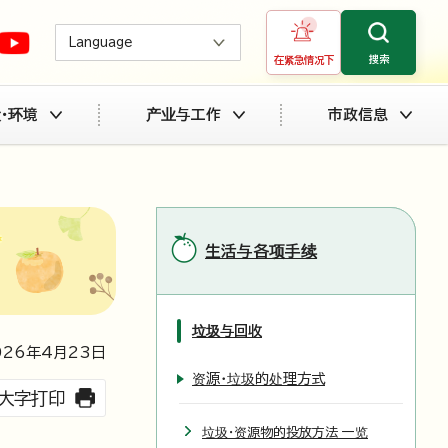
Language
搜索
在紧急情况下
・环境
产业与工作
市政信息
生活与各项手续
垃圾与回收
026
年4月
23
日
资源・垃圾的处理方式
大字打印
垃圾・资源物的投放方法 一览