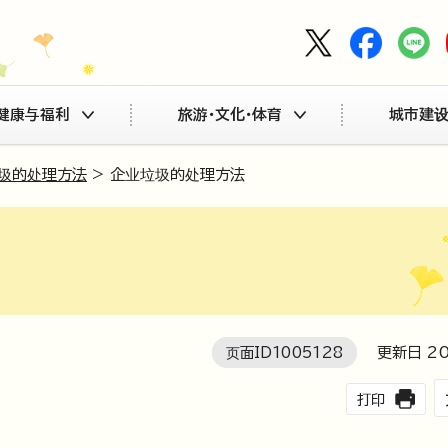
健康与福利
旅游・文化・体育
城市建设
垃圾的处理方法
> 企业垃圾的处理方法
页面ID
1005128
更新日
2
打印