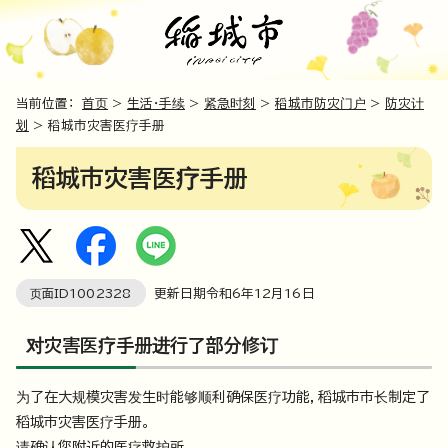
当前位置：
首页
>
生活・手续
>
紧急时刻
>
稻城市防灾门户
>
防灾计
划
> 稻城市灾害医疗手册
稻城市灾害医疗手册
页面ID
1002328
更新日期令和6年
12
月
16
日
对灾害医疗手册进行了部分修订
为了在大规模灾害发生时能够顺利确保医疗功能，稻城市市长制定了
稻城市灾害医疗手册。
请确认您附近的医疗救护所。