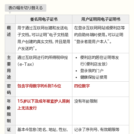
表の幅を切り替える
签名用电子证书
用户证明用电子证明书
概
用于通过互联网创建和发送电
在登录互联网网站或便利店等
述
子文档。可以证明“电子文档是
的自助终端时使用。可以证明
用户创建的真实文档，并且是用
“登录者是用户本人”。
户发送的”。
主
通过互联网进行的所得税申报
便利店的居住证明等发
要
行（便利店发放）
（e-Tax）
用
登录我的门户
途
健康保险证使用
密
包含字母数字的6到16位
四位数字
码
年
15岁以下及成年被监护人原则
没有年龄限制
龄
上无法发行
限
制
证
基本4信息（姓名、地址、性别、
记录了序列号、有效期限等