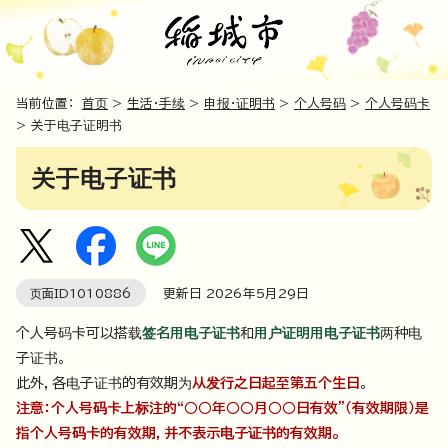
当前位置：
首页
>
生活・手续
>
申报・证明书
>
个人号码
>
个人号码卡
> 关于电子证明书
关于电子证书
页面ID
1010886
更新日
2026
年5月
29
日
个人号码卡可以搭载
签名用电子证书
和
用户证明用电子证书
两种电
子证书。
此外，各电子证书的有效期为
从发行之日起至第五个生日
。
注意：个人号码卡上标注的“○○年○○月○○日有效”（有效期限）是
指个人号码卡的有效期，并不表示电子证书的有效期。