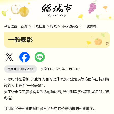
当前位置：
首页
>
市政信息
>
行政
>
市政功劳者
> 一般表彰
一般表彰
页面ID
1009233
更新日
2025
年
11
月
28
日
市政府对在福利、文化等方面的提升以及产业发展等方面做出特别贡
献的人士给予“一般表彰”。
为了让市民了解获奖者的活动和功绩，特此刊登历代表彰者名册。（敬
称略）
【注释】名册刊登的顺序参考了各年的公报稻城的刊登顺序。