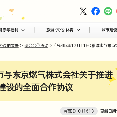
健康与福利
旅游・文化・体育
城市建设
协议的签署
>
综合合作协议
> （令和5年12月11日）稻城市与
稻城市与东京燃气株式会社关于推进
建设的全面合作协议
页面ID
1011613
更新日期