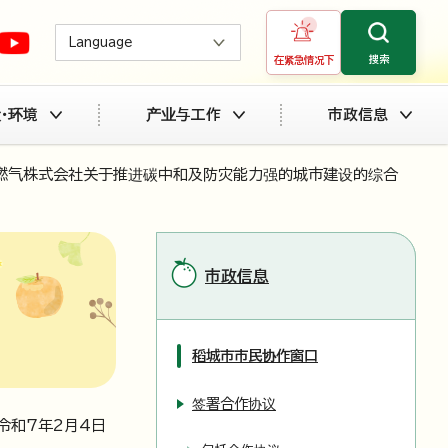
Language
搜索
在紧急情况下
・环境
产业与工作
市政信息
东京燃气株式会社关于推进碳中和及防灾能力强的城市建设的综合
市政信息
稻城市市民协作窗口
签署合作协议
令和7年2月4日