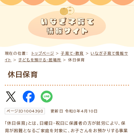
現在の位置：
トップページ
>
子育て・教育
>
いなぎ子育て情報サ
イト
>
子どもを預ける・居場所
> 休日保育
休日保育
ページID
1004398
更新日 令和8年4月
10
日
「休日保育」とは、日曜日・祝日に保護者の方が就労により、保
育が困難となるご家庭を対象に、お子さんをお預かりする事業