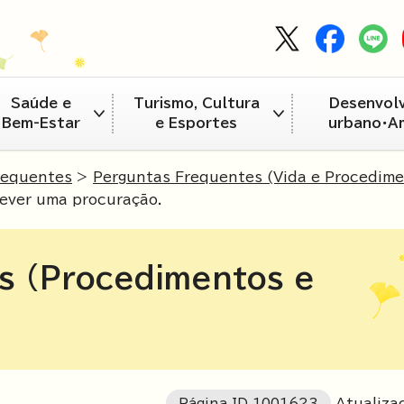
Saúde e
Turismo, Cultura
Desenvol
Bem-Estar
e Esportes
urbano・A
requentes
>
Perguntas Frequentes (Vida e Procedim
rever uma procuração.
s (Procedimentos e
Página ID
1001623
Atualiza