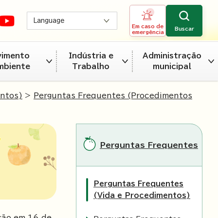
Language
Em caso de
Buscar
emergência
vimento
Indústria e
Administração
mbiente
Trabalho
municipal
entos)
>
Perguntas Frequentes (Procedimentos
Perguntas Frequentes
Perguntas Frequentes
(Vida e Procedimentos)
ção em
16
de