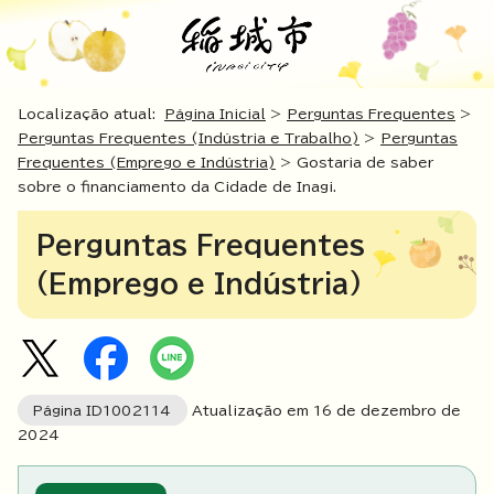
Localização atual:
Página Inicial
>
Perguntas Frequentes
>
Perguntas Frequentes (Indústria e Trabalho)
>
Perguntas
Frequentes (Emprego e Indústria)
> Gostaria de saber
sobre o financiamento da Cidade de Inagi.
Perguntas Frequentes
(Emprego e Indústria)
Página ID
1002114
Atualização em
16
de dezembro de
2024