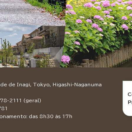
e de Inagi, Tokyo, Higashi-Naganuma
C
78-2111 (geral)
P
781
ionamento: das 8h30 às 17h