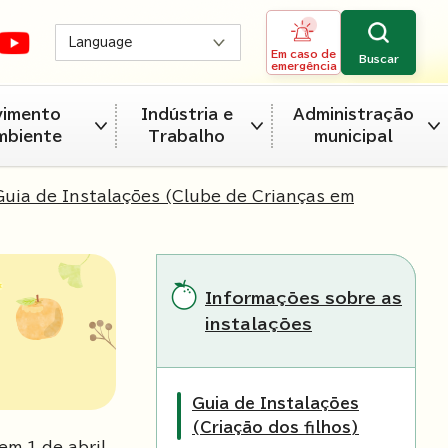
Language
Em caso de
Buscar
emergência
vimento
Indústria e
Administração
mbiente
Trabalho
municipal
Guia de Instalações (Clube de Crianças em
Informações sobre as
instalações
Guia de Instalações
(Criação dos filhos)
m 1 de abril