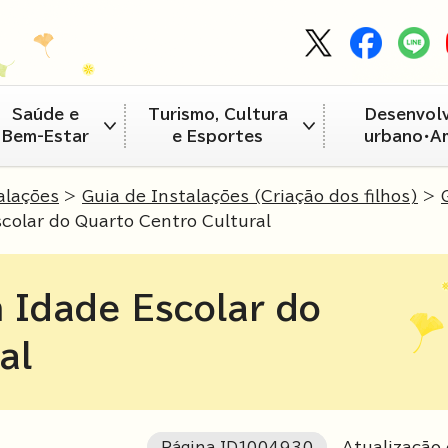
Saúde e
Turismo, Cultura
Desenvol
Bem-Estar
e Esportes
urbano・A
alações
>
Guia de Instalações (Criação dos filhos)
>
colar do Quarto Centro Cultural
 Idade Escolar do
al
Página ID
1004930
Atualização e