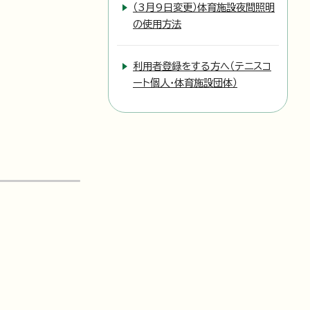
（3月9日変更）体育施設夜間照明
の使用方法
利用者登録をする方へ（テニスコ
ート個人・体育施設団体）