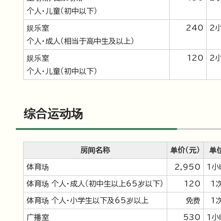
个人・儿童（初中以下）
娱乐室
240
2
个人・成人（相当于高中生及以上）
娱乐室
120
2
个人・儿童（初中以下）
综合运动场
房间名称
单价（元）
单
体育场
2,950
1小
体育场 个人・成人（初中生以上65岁以下）
120
1
体育场 个人・小学生以下及65岁以上
免费
1
广播室
530
1小