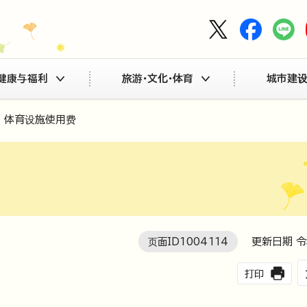
健康与福利
旅游・文化・体育
城市建设
 体育设施使用费
页面ID
1004114
更新日期 令
打印