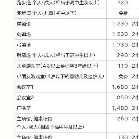
跑步道 个人・成人（相当于高中生及以上）
220
跑步道 个人・儿童（初中以下）
免费
柔道馆
1,830
2
剑道场
1,830
2
弓道场
1,730
2
射箭场 个人・成人（相当于高中生以上）
290
2
儿童游乐室（4岁以上至小学3年级以下）
110
2
小朋友游戏室（4岁以下的婴幼儿及监护人）
免费
2
会议室1
1,680
2
会议室2
850
2
广播室
1,480
2
主场馆，健康场馆
260
2
个人・成人（相当于高中生及以上）
主场馆，健康场馆
130
2