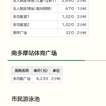
五人制足球场（儿童・注释1）
3,690
2小时
五人制足球场（夜间照明）
670
1小时
多功能室1
1,020
2小时
多功能室2
1,020
2小时
草坪广场
320
2小时
南多摩站体育广场
房间名称
单价（元）
单位
多功能广场
4,230
2小时
市民游泳池