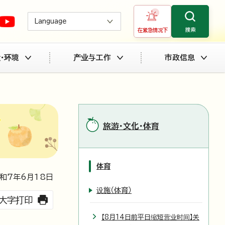
Language
搜索
在紧急情况下
・环境
产业与工作
市政信息
旅游・文化・体育
体育
和7年6月
18
日
设施（体育）
大字打印
【8月14日前平日缩短营业时间】关