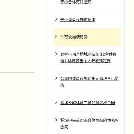
于综合体育馆餐厅
关于体育设施的使用
体育设施使用费
野村不动产稻城竞技场（综合体育
馆）・体育设施个人开放预定表
公园内体育设施的指定管理者已更
换
稻城长峰体育广场的命名权合同
稻城中央公园综合体育馆的命名权
合同