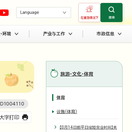
Language
搜索
在紧急情况下
・环境
产业与工作
市政信息
旅游・文化・体育
体育
ID
1004110
设施（体育）
大字打印
【8月14日前平日缩短营业时间】关