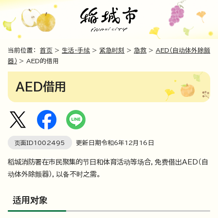
当前位置：
首页
>
生活・手续
>
紧急时刻
>
急救
>
AED（自动体外除颤
器）
> AED的借用
AED借用
页面ID
1002495
更新日期令和6年
12
月
16
日
稻城消防署在市民聚集的节日和体育活动等场合，免费借出AED（自
动体外除颤器），以备不时之需。
适用对象