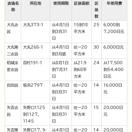
农场名
所在地
使用期限
区块面积
区
年使用费
称
块
数
大丸农
大丸373-1
从4月1日
15到18
25
6,000到
园
到3月31
平方米
7,200日元
日
大丸第
大丸268-1
从4月1日
统一20
30
6,000日元
二农园
到3月底
平方米
稻城亲
百村191-1
从8月1日
从21.9
24
从17,500
密农园
到7月31
到68平
到54,400
日
方米
日元
后田园
坂浜2797
从4月1日
统一20
14
16,000日
到3月31
平方米
元
日
矢吉农
矢野口1125
从4月1日
统一20
15
20,000日
园
到1127，
到3月31
平方米
元
1145
日
矢吉第
矢野口17、9-
从4月1日
统一20
14
20,000日