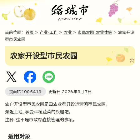
当前位置：
首页
>
产业・工作
>
农业
>
市民农园・农业体验
> 农家开设
型市民农园
农家开设型市民农园
页面ID
1005418
更新日
2026
年8月7日
农户开设型市民农园是由农业者开设运营的市民农园。
亲近土地，享受种植蔬菜的乐趣吧。
注释：这不是市政府直接管理的事项。
适用对象