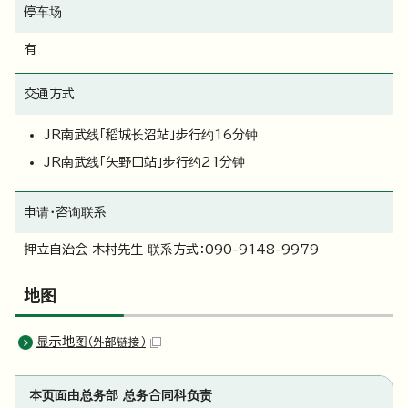
停车场
有
交通方式
JR南武线「稻城长沼站」步行约16分钟
JR南武线「矢野口站」步行约21分钟
申请・咨询联系
押立自治会 木村先生 联系方式：090-9148-9979
地图
显示地图
（外部链接）
本页面由总务部 总务合同科负责