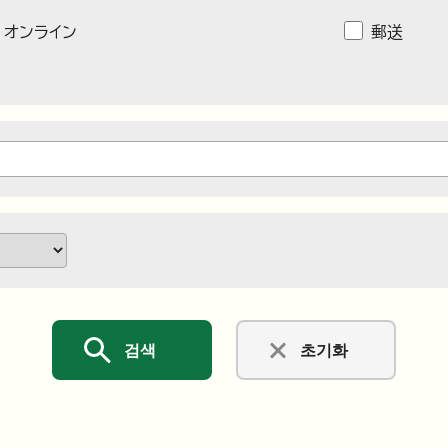
オンライン
郵送
검색
초기화