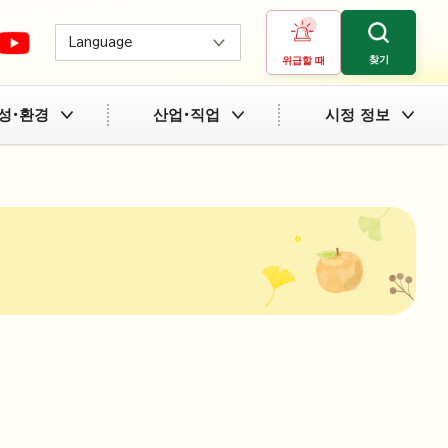
Language
찾기
위급할 때
성・환경
산업・직업
시정 정보