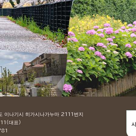
쿄도 이나기시 히가시나가누마 2111번지
11（대표）
시
781