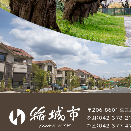
〒206-8601 도
전화：042-378-21
팩스：042-377-4