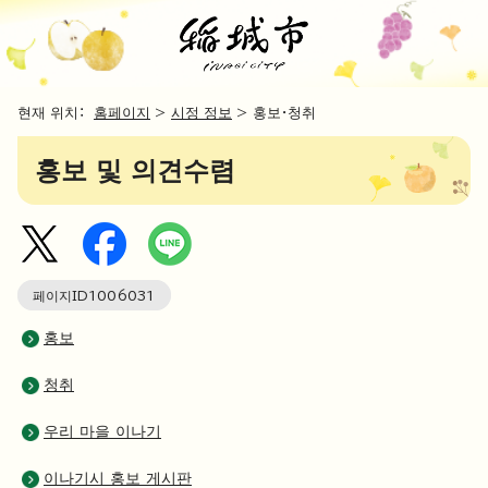
현재 위치：
홈페이지
>
시정 정보
> 홍보・청취
홍보 및 의견수렴
페이지ID
1006031
홍보
청취
우리 마을 이나기
이나기시 홍보 게시판