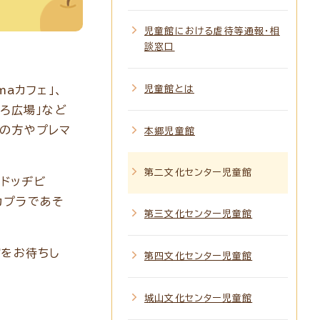
児童館における虐待等通報・相
談窓口
aカフェ」、
児童館とは
ろ広場」など
の方やプレマ
本郷児童館
第二文化センター児童館
「ドッヂビ
カプラであそ
第三文化センター児童館
館をお待ちし
第四文化センター児童館
城山文化センター児童館