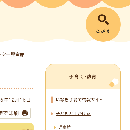
さがす
ンター児童館
子育て・教育
いなぎ子育て情報サイト
6年
12
月
16
日
字で印刷
子どもと出かける
児童館