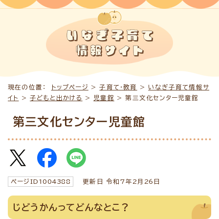
現在の位置：
トップページ
>
子育て・教育
>
いなぎ子育て情報サ
イト
>
子どもと出かける
>
児童館
> 第三文化センター児童館
第三文化センター児童館
ページID
1004388
更新日 令和7年2月
26
日
じどうかんってどんなとこ？