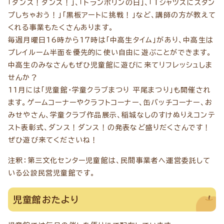
「ダンス！ダンス！」、「トランポリンの日」、「Tシャツスにスタン
プしちゃおう！」「黒板アートに挑戦！」など、講師の方が教えて
くれる事業もたくさんあります。
毎週月曜日16時から17時は「中高生タイム」があり、中高生は
プレイルーム半面を優先的に使い自由に遊ぶことができます。
中高生のみなさんもぜひ児童館に遊びに来てリフレッシュしま
せんか？
11月には「児童館・学童クラブまつり 平尾まつり」も開催され
ます。ゲームコーナーやクラフトコーナー、缶バッチコーナー、お
みせやさん、学童クラブ作品展示、稲城なしのすけぬりえコンテ
スト表彰式、ダンス！ダンス！の発表など盛りだくさんです！
ぜひ遊び来てくださいね！
注釈：第三文化センター児童館は、民間事業者へ運営委託して
いる公設民営児童館です。
児童館おたより