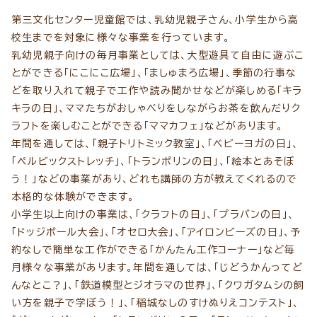
第三文化センター児童館では、乳幼児親子さん、小学生から高
校生までを対象に様々な事業を行っています。
乳幼児親子向けの毎月事業としては、大型遊具て自由に遊ぶこ
とができる「にこにこ広場」、「ましゅまろ広場」、季節の行事な
どを取り入れて親子で工作や読み聞かせなどが楽しめる「キラ
キラの日」、ママたちがおしゃべりをしながらお茶を飲んだりク
ラフトを楽しむことができる「ママカフェ」などがあります。
年間を通しては、「親子トリトミック教室」、「ベビーヨガの日」、
「ペルビックストレッチ」、「トランポリンの日」、「絵本とあそぼ
う！」などの事業があり、どれも講師の方が教えてくれるので
本格的な体験ができます。
小学生以上向けの事業は、「クラフトの日」、「プラバンの日」、
「ドッジボール大会」、「オセロ大会」、「アイロンビーズの日」、予
約なしで簡単な工作ができる「かんたん工作コーナー」など毎
月様々な事業があります。年間を通しては、「じどうかんってど
んなとこ？」、「鉄道模型とジオラマの世界」、「クワガタムシの飼
い方を親子で学ぼう！」、「稲城なしのすけぬりえコンテスト」、