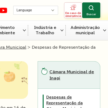
Language
Em caso de
Buscar
emergência
vimento
Indústria e
Administração
mbiente
Trabalho
municipal
ra Municipal
> Despesas de Representação da
Câmara Municipal de
Inagi
Despesas de
Representação da
ção em
16
de