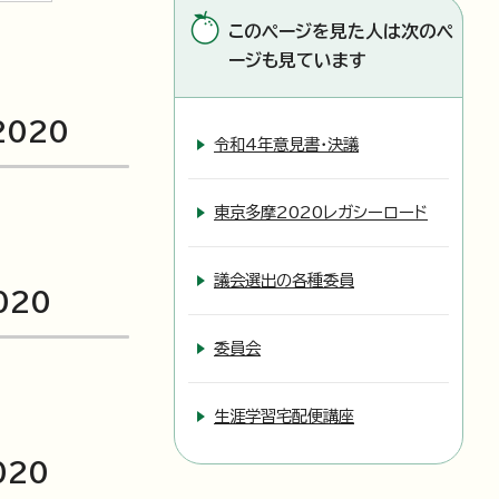
このページを見た人は次のペ
ージも見ています
 2020
令和4年意見書・決議
東京多摩2020レガシーロード
議会選出の各種委員
2020
委員会
生涯学習宅配便講座
2020