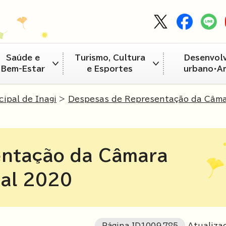
Saúde e
Turismo, Cultura
Desenvol
Bem-Estar
e Esportes
urbano・A
ipal de Inagi
>
Despesas de Representação da Câma
entação da Câmara
cal 2020
Página ID
1009785
Atualiza