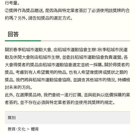
行考量。
②獎牌作為獎品贈送，是因為與特定業者簽訂了必須使用該獎牌的合
約嗎？另外，請告知獎品的選定方式。
回答
關於春季稻城市運動大會，由稻城市運動協會主辦；秋季稻城市民運
動及休閒大會則由稻城市主辦，並委託稻城市運動協會負責運營。各
大會得獎者的獎品由稻城市運動協會選定並統一採購。關於得獎者的
獎品，考慮到有人希望實用的物品，也有人希望像獎牌或獎狀之類的
獎品，我們將與稻城市運動協會協商，並調查其他城市的情況，持續檢
討未來的方向。
此外，在選擇獎品時，我們會統一進行訂購，並與能夠以低價採購的業
者簽約，並不存在必須與特定業者簽約並使用其獎牌的規定。
類別
教育・文化 > 體育