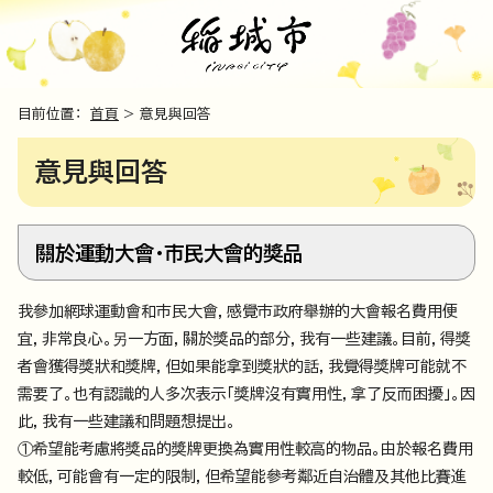
目前位置：
首頁
> 意見與回答
意見與回答
關於運動大會・市民大會的獎品
我參加網球運動會和市民大會，感覺市政府舉辦的大會報名費用便
宜，非常良心。另一方面，關於獎品的部分，我有一些建議。目前，得獎
者會獲得獎狀和獎牌，但如果能拿到獎狀的話，我覺得獎牌可能就不
需要了。也有認識的人多次表示「獎牌沒有實用性，拿了反而困擾」。因
此，我有一些建議和問題想提出。
①希望能考慮將獎品的獎牌更換為實用性較高的物品。由於報名費用
較低，可能會有一定的限制，但希望能參考鄰近自治體及其他比賽進