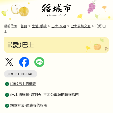
當前位置：
首頁
>
生活・手續
>
巴士・交通
>
巴士公共交通
> i（愛）巴
士
i（愛）巴士
頁面ID
1002848
i（愛）巴士的概要
i巴士路線圖・時刻表、主要公車站的轉乘指南
乘車方法・運費等的指南