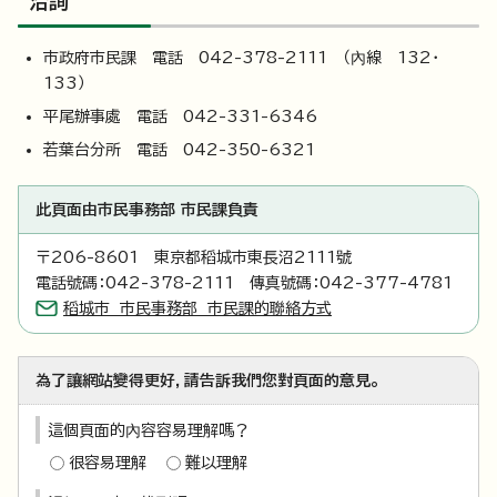
洽詢
市政府市民課 電話 042-378-2111 （內線 132・
133）
平尾辦事處 電話 042-331-6346
若葉台分所 電話 042-350-6321
此頁面由市民事務部 市民課負責
〒206-8601 東京都稻城市東長沼2111號
電話號碼：042-378-2111 傳真號碼：042-377-4781
稻城市 市民事務部 市民課的聯絡方式
為了讓網站變得更好，請告訴我們您對頁面的意見。
這個頁面的內容容易理解嗎？
很容易理解
難以理解