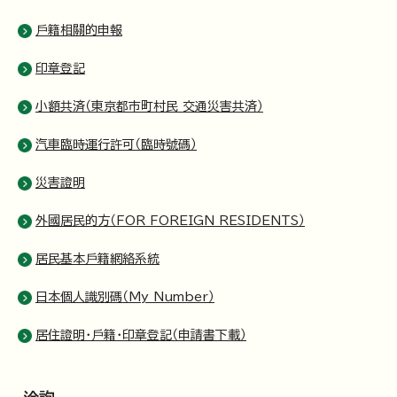
戶籍相關的申報
印章登記
小額共済（東京都市町村民 交通災害共済）
汽車臨時運行許可（臨時號碼）
災害證明
外國居民的方（FOR FOREIGN RESIDENTS）
居民基本戶籍網絡系統
日本個人識別碼（My Number）
居住證明・戶籍・印章登記（申請書下載）