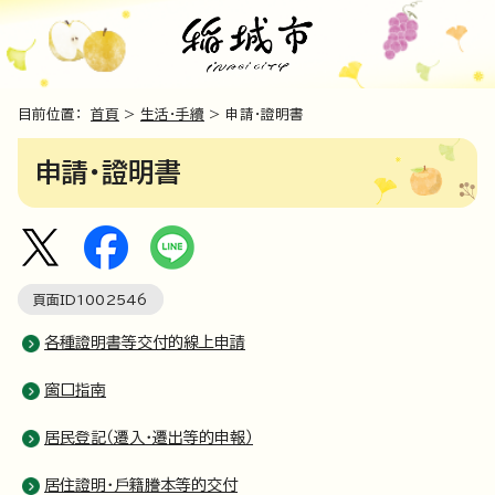
目前位置：
首頁
>
生活・手續
> 申請・證明書
申請・證明書
頁面ID
1002546
各種證明書等交付的線上申請
窗口指南
居民登記（遷入・遷出等的申報）
居住證明・戶籍謄本等的交付