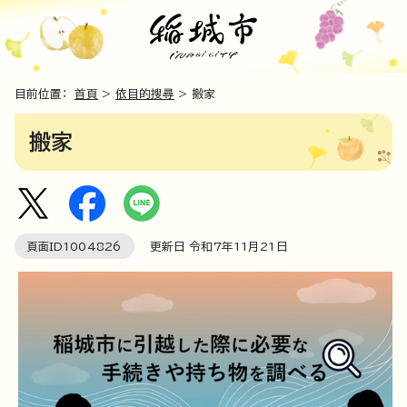
目前位置：
首頁
>
依目的搜尋
> 搬家
搬家
頁面ID
1004826
更新日 令和7年
11
月
21
日