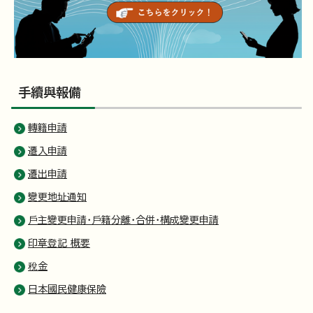
手續與報備
轉籍申請
遷入申請
遷出申請
變更地址通知
戶主變更申請・戶籍分離・合併・構成變更申請
印章登記 概要
稅金
日本國民健康保險