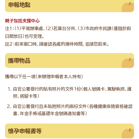
申報地點
親子包括支援中心
注1：（1）平尾辦事處、（2）若葉台分所、（3）市政府市民課（僅限於假
日開放日）也可受理。
註2：前來窗口時，請確認各處的接待時間，並請您前來。
攜帶物品
攜帶以下任一項（來辦理申報者本人持有）
由官公署發行的貼有照片的文件1份（個人號碼卡、駕駛執照、護
照、居留卡等）
由官公署發行且未貼附照片的兩份文件（各種健康保險資格確認
書、年金手帳或基礎年金號碼通知書等）
懷孕申報書等