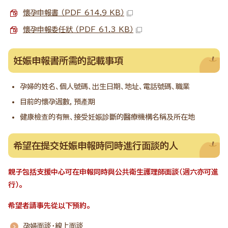
懷孕申報書 （PDF 614.9 KB）
懷孕申報委任狀 （PDF 61.3 KB）
妊娠申報書所需的記載事項
孕婦的姓名、個人號碼、出生日期、地址、電話號碼、職業
目前的懷孕週數，預產期
健康檢查的有無、接受妊娠診斷的醫療機構名稱及所在地
希望在提交妊娠申報時同時進行面談的人
親子包括支援中心可在申報同時與公共衛生護理師面談（週六亦可進
行）。
希望者請事先從以下預約。
孕婦面談・線上面談