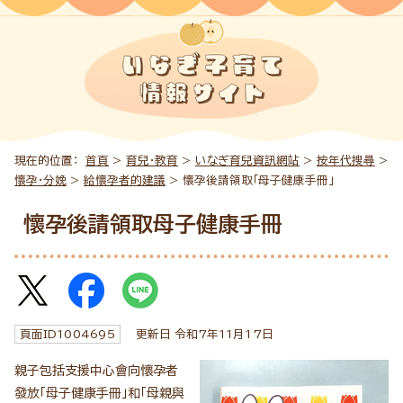
現在的位置：
首頁
>
育兒・教育
>
いなぎ育兒資訊網站
>
按年代搜尋
>
懷孕・分娩
>
給懷孕者的建議
> 懷孕後請領取「母子健康手冊」
懷孕後請領取母子健康手冊
頁面ID
1004695
更新日 令和7年
11
月
17
日
親子包括支援中心會向懷孕者
發放「母子健康手冊」和「母親與