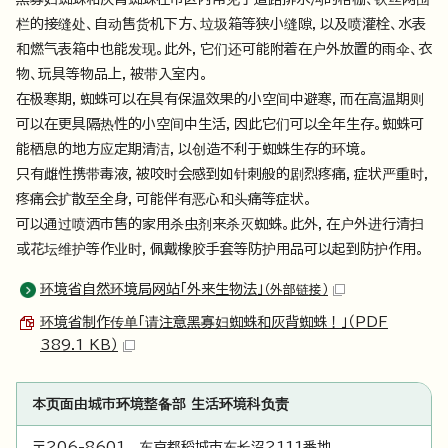
栏的接缝处、自动售货机下方、垃圾箱等狭小缝隙，以及喷灌栓、水表
和燃气表箱中也能发现。此外，它们还可能附着在户外放置的雨伞、衣
物、玩具等物品上，被带入室内。
在极寒期，蜘蛛可以在具有保温效果的小空间中避寒，而在高温期则
可以在更具隔热性的小空间中生活，因此它们可以全年生存。蜘蛛可
能栖息的地方应定期清洁，以创造不利于蜘蛛生存的环境。
只有雌性携带毒液，被咬时会感到如针刺般的剧烈疼痛，症状严重时，
疼痛会扩散至全身，可能伴有恶心和头痛等症状。
可以通过喷洒市售的家用杀虫剂来杀灭蜘蛛。此外，在户外进行清扫
或花坛维护等作业时，佩戴橡胶手套等防护用品可以起到防护作用。
环境省自然环境局网站「外来生物法」
（外部链接）
环境省制作传单「请注意黑寡妇蜘蛛和灰背蜘蛛！」（PDF
389.1 KB）
本页面由城市环境整备部 生活环境科负责
〒206-8601 东京都稻城市东长沼2111番地