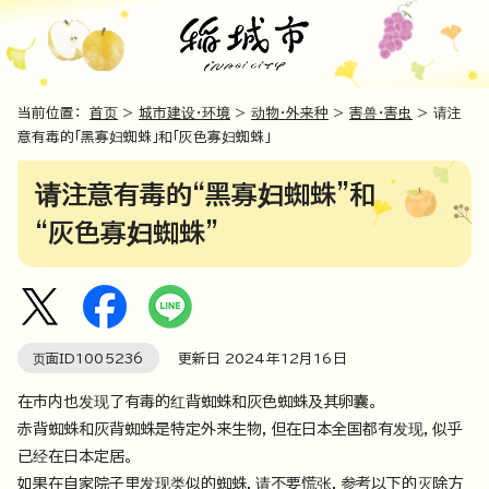
当前位置：
首页
>
城市建设・环境
>
动物・外来种
>
害兽・害虫
> 请注
意有毒的「黑寡妇蜘蛛」和「灰色寡妇蜘蛛」
请注意有毒的“黑寡妇蜘蛛”和
“灰色寡妇蜘蛛”
页面ID
1005236
更新日
2024
年
12
月
16
日
在市内也发现了有毒的红背蜘蛛和灰色蜘蛛及其卵囊。
赤背蜘蛛和灰背蜘蛛是特定外来生物，但在日本全国都有发现，似乎
已经在日本定居。
如果在自家院子里发现类似的蜘蛛，请不要慌张，参考以下的灭除方