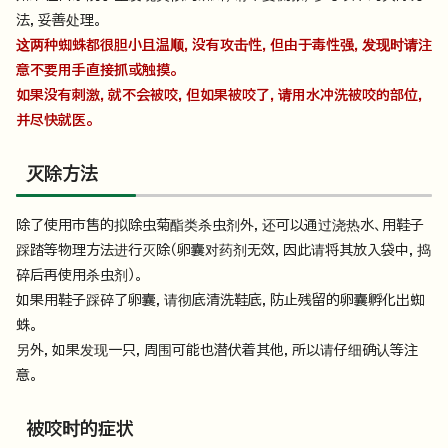
法，妥善处理。
这两种蜘蛛都很胆小且温顺，没有攻击性，但由于毒性强，发现时请注
意不要用手直接抓或触摸。
如果没有刺激，就不会被咬，但如果被咬了，请用水冲洗被咬的部位，
并尽快就医。
灭除方法
除了使用市售的拟除虫菊酯类杀虫剂外，还可以通过浇热水、用鞋子
踩踏等物理方法进行灭除（卵囊对药剂无效，因此请将其放入袋中，捣
碎后再使用杀虫剂）。
如果用鞋子踩碎了卵囊，请彻底清洗鞋底，防止残留的卵囊孵化出蜘
蛛。
另外，如果发现一只，周围可能也潜伏着其他，所以请仔细确认等注
意。
被咬时的症状