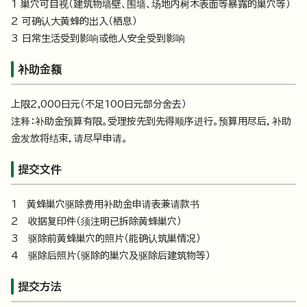
1 巢穴可目视（建筑物墙壁、围墙、场地内树木表面等暴露的巢穴等）
2 可确认大黄蜂的出入（栖息）
3 日常生活受到影响或他人安全受到影响
补助金额
上限2,000日元（不足100日元部分舍去）
注释：补助金预算有限。受理按先到先得顺序进行。预算用尽后，补助
金发放将结束，请尽早申请。
提交文件
1 黄蜂巢穴驱除费用补助金申请表兼请款书
2 收据复印件（须注明已拆除黄蜂巢穴）
3 驱除前黄蜂巢穴的照片（能确认筑巢情况）
4 驱除后照片（驱除的巢穴及驱除后建筑物等）
提交方法