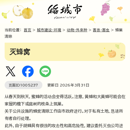
当前位置：
首页
>
城市建设・环境
>
动物・外来种
>
害兽・害虫
> 蜂巢
清除
灭蜂窝
页面ID
1005237
更新日
2026
年3月
31
日
从春天到秋天，蜜蜂的活动会变得活跃。注意，黄蜂和大黄蜂可能会在
家屋的檐下或庭树的枝条上筑巢。
关于公共设施的蜂窝清除工作由市政府进行。对于私有土地，恳请所
有者自行处理。
此外，由于胡蜂具有很强的攻击性和高危险性，建议委托灭虫公司进