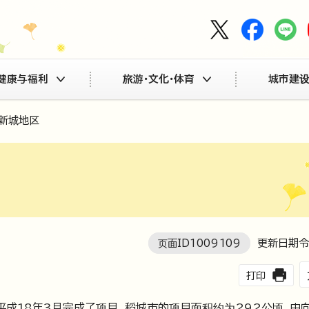
健康与福利
旅游・文化・体育
城市建设
摩新城地区
页面ID
1009109
更新日期令
打印
平成18年3月完成了项目。稻城市的项目面积约为292公顷，由向