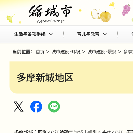
生活与各项手续
育儿与教育
当前位置：
首页
>
城市建设・环境
>
城市建设・景观
> 多
多摩新城地区
多摩新城自昭和40年被确定为城市规划以来约40年，于