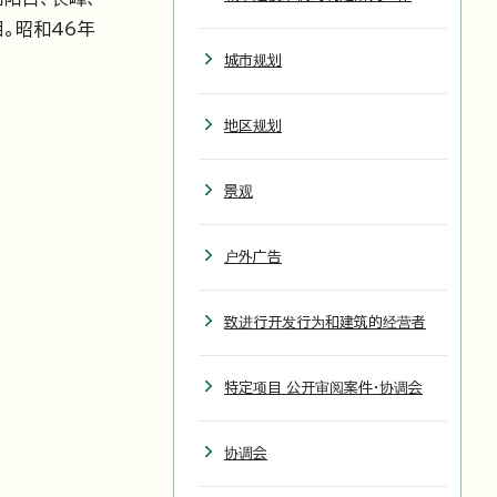
目。昭和46年
城市规划
地区规划
景观
户外广告
致进行开发行为和建筑的经营者
特定项目 公开审阅案件・协调会
协调会