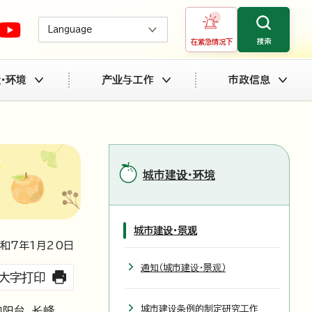
Language
搜索
在紧急情况下
・环境
产业与工作
市政信息
城市建设・环境
城市建设・景观
和7年1月
20
日
通知（城市建设・景观）
大字打印
城市建设条例的制定研究工作
阳台、长峰、