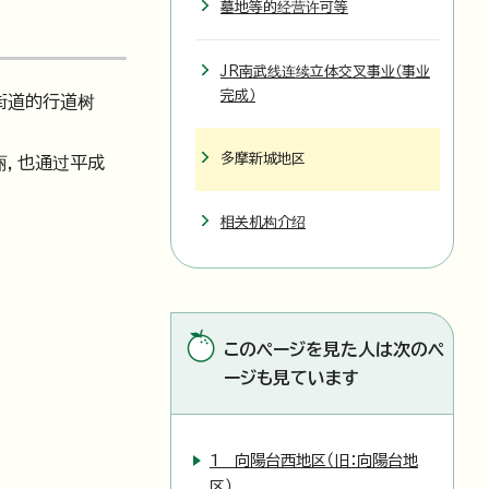
墓地等的经营许可等
JR南武线连续立体交叉事业（事业
完成）
街道的行道树
多摩新城地区
丽，也通过平成
相关机构介绍
このページを見た人は次のペ
ージも見ています
1 向陽台西地区（旧：向陽台地
区）