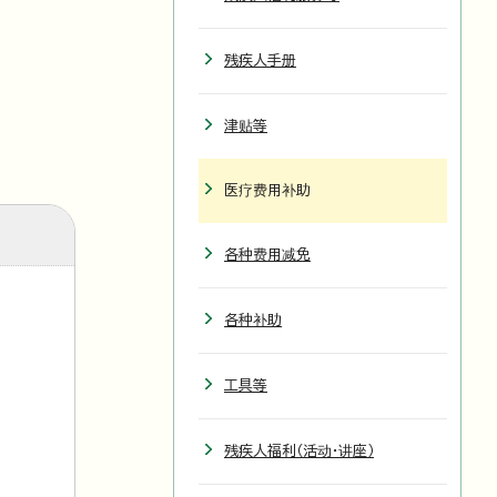
残疾人手册
津贴等
医疗费用补助
各种费用减免
各种补助
工具等
残疾人福利（活动・讲座）