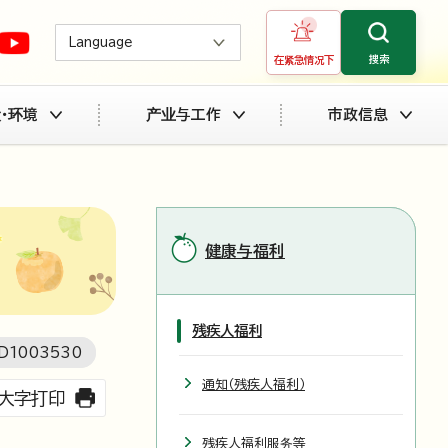
Language
搜索
在紧急情况下
・环境
产业与工作
市政信息
健康与福利
残疾人福利
D
1003530
通知（残疾人福利）
大字打印
残疾人福利服务等