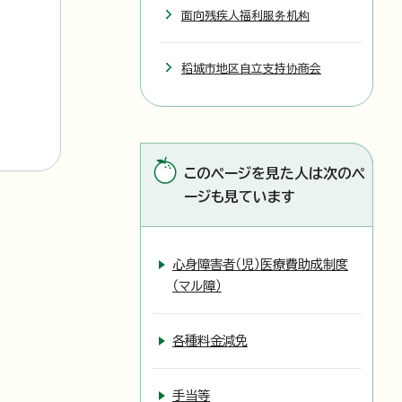
面向残疾人福利服务机构
稻城市地区自立支持协商会
このページを見た人は次のペ
ージも見ています
心身障害者（児）医療費助成制度
（マル障）
各種料金減免
手当等