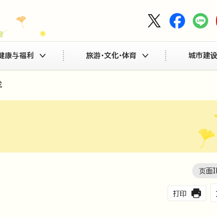
健康与福利
旅游・文化・体育
城市建设
成
页面I
打印