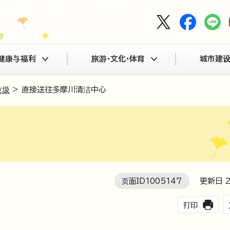
健康与福利
旅游・文化・体育
城市建设
垃圾
> 直接送往多摩川清洁中心
页面ID
1005147
更新日
打印