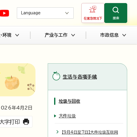
Language
搜索
在紧急情况下
・环境
产业与工作
市政信息
生活与各项手续
垃圾与回收
2026
年4月2日
大件垃圾
大字打印
【9月4日至7日】大件垃圾互联网