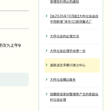
受理暂时停止的通知
【自2026年10月起】大件垃圾品目
中将新增“床垫（口袋弹簧式）”
大件垃圾的处理方法
更改为
上午9
大件垃圾处理手续费一览
直接送往多摩川清洁中心
大件垃圾搬运服务
因搬家或家财整理等产生的家庭临
时垃圾处理