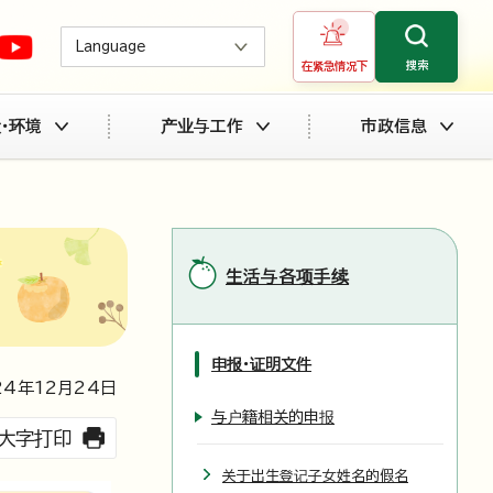
Language
搜索
在紧急情况下
・环境
产业与工作
市政信息
生活与各项手续
申报・证明文件
24
年
12
月
24
日
与户籍相关的申报
大字打印
关于出生登记子女姓名的假名