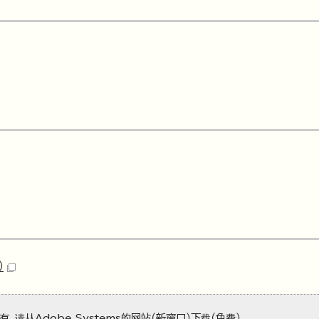
）
没有，请从
Adobe Systems的网站（新窗口）
下载（免费）。