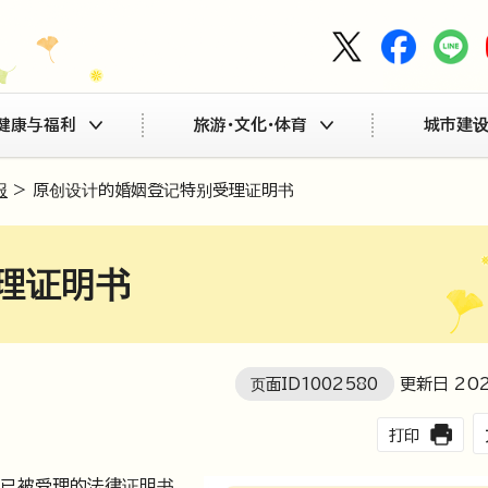
健康与福利
旅游・文化・体育
城市建设
报
> 原创设计的婚姻登记特别受理证明书
理证明书
页面ID
1002580
更新日
20
打印
已被受理的法律证明书。