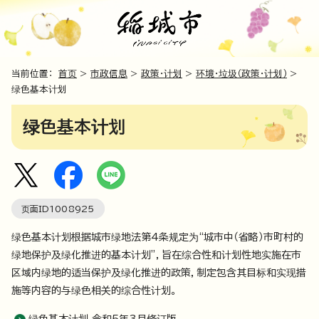
当前位置：
首页
>
市政信息
>
政策・计划
>
环境・垃圾（政策・计划）
>
绿色基本计划
绿色基本计划
页面ID
1008925
绿色基本计划根据城市绿地法第4条规定为“城市中（省略）市町村的
绿地保护及绿化推进的基本计划”，旨在综合性和计划性地实施在市
区域内绿地的适当保护及绿化推进的政策，制定包含其目标和实现措
施等内容的与绿色相关的综合性计划。