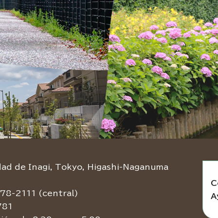
d de Inagi, Tokyo, Higashi-Naganuma
C
78-2111 (central)
A
781