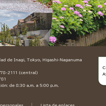
d de Inagi, Tokyo, Higashi-Naganuma
C
78-2111 (central)
A
781
ión: de 8:30 a.m. a 5:00 p.m.
 personales
Lista de enlaces