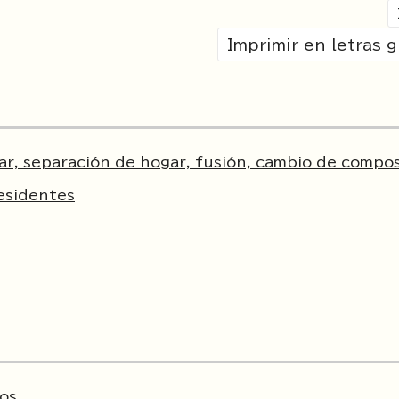
Imprimir en letras 
ar, separación de hogar, fusión, cambio de compo
esidentes
vos